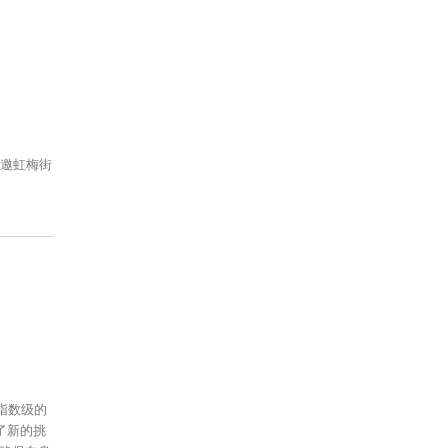
特邀虹梅街
指数级的
了新的挑