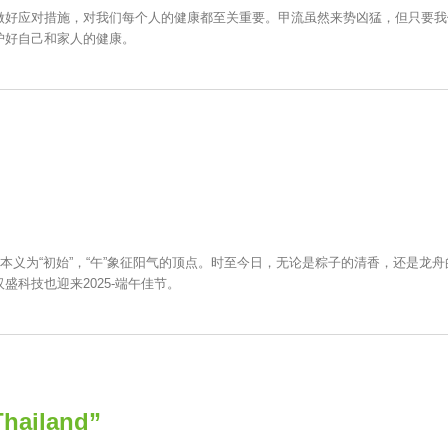
做好应对措施，对我们每个人的健康都至关重要。甲流虽然来势凶猛，但只要我
护好自己和家人的健康。
本义为“初始”，“午”象征阳气的顶点。时至今日，无论是粽子的清香，还是龙
科技也迎来2025-端午佳节。
hailand”