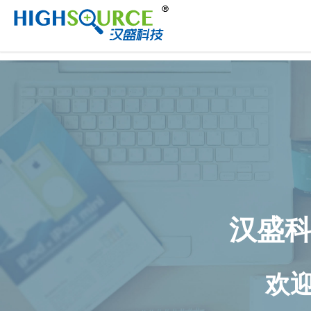
//
汉盛
欢