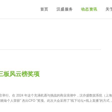
首页
汉盛服务
动态资讯
关
三板风云榜奖项
北京举行。在 2024 年这个充满机遇与挑战的商业浪潮中，汉亦盛数据系统（上
晓瑜个人荣获“ 杰出CFO ”奖项。此次大会采用了“线下论坛+线上直播”的方式