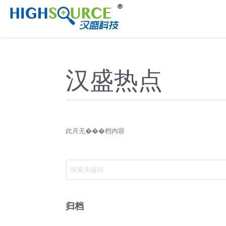
//
汉盛热点
此月无���档内容
归档